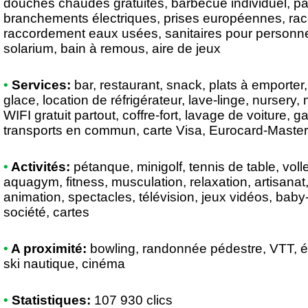
douches chaudes gratuites, barbecue individuel, par
branchements électriques, prises européennes, ra
raccordement eaux usées, sanitaires pour personnes
solarium, bain à remous, aire de jeux
•
Services:
bar, restaurant, snack, plats à emporter,
glace, location de réfrigérateur, lave-linge, nursery, 
WIFI gratuit partout, coffre-fort, lavage de voiture, 
transports en commun, carte Visa, Eurocard-Maste
•
Activités:
pétanque, minigolf, tennis de table, volley
aquagym, fitness, musculation, relaxation, artisanat
animation, spectacles, télévision, jeux vidéos, baby-f
société, cartes
•
A proximité:
bowling, randonnée pédestre, VTT, éq
ski nautique, cinéma
•
Statistiques:
107 930 clics