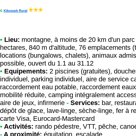
4.
Kikopark Rural
•
Lieu:
montagne, à moins de 20 km d'un parc 
hectares, 840 m d'altitude, 76 emplacements (
locations (bungalows, chalets), animaux admis
possible, ouvert du 1.1 au 31.12
•
Equipements:
2 piscines (gratuites), douch
individuel, parking individuel, aire de service
raccordement eau potable, raccordement eaux 
mobilité réduite, camping intégralement access
aire de jeux, infirmerie
-
Services:
bar, restaur
dépôt de glace, lave-linge, sèche-linge, fer à r
carte Visa, Eurocard-Mastercard
•
Activités:
rando pédestre, VTT, pêche, canoé-
-
A proximité:
équitation, escalade