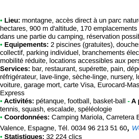
•
Lieu:
montagne, accès direct à un parc natur
hectares, 900 m d'altitude, 170 emplacements
dans une partie du camping, réservation possib
•
Equipements:
2 piscines (gratuites), douch
collectif, parking individuel, branchements éle
mobilité réduite, locations accessibles aux pers
Services:
bar, restaurant, supérette, pain, dép
réfrigérateur, lave-linge, sèche-linge, nursery,
voiture, garage mort, carte Visa, Eurocard-Ma
Express
•
Activités:
pétanque, football, basket-ball
-
A 
tennis, squash, escalade, spéléologie
•
Coordonnées:
Camping Mariola
, Carretera 
,
Valence, Espagne, Tél. 0034 96 213 51 60
W
•
Statistiques:
32 224 clics