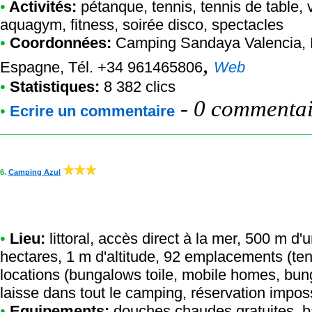
•
Activités:
pétanque, tennis, tennis de table, vo
aquagym, fitness, soirée disco, spectacles
•
Coordonnées:
Camping Sandaya Valencia
,
,
Espagne, Tél. +34 961465806
Web
•
Statistiques:
8 382 clics
-
0 commentair
•
Ecrire un commentaire
6.
Camping Azul
•
Lieu:
littoral, accès direct à la mer, 500 m d'u
hectares, 1 m d'altitude, 92 emplacements (te
locations (bungalows toile, mobile homes, bu
laisse dans tout le camping, réservation impos
•
Equipements:
douches chaudes gratuites, ba