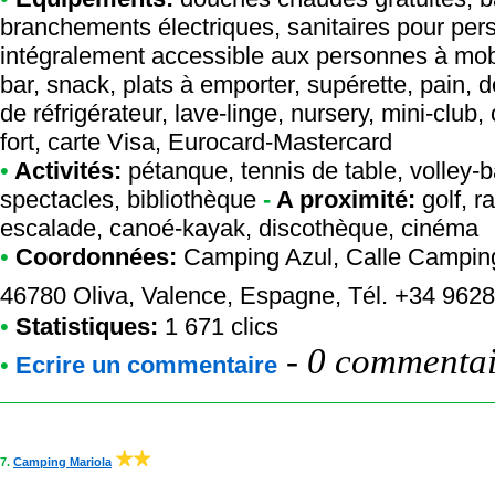
branchements électriques, sanitaires pour per
intégralement accessible aux personnes à mobil
bar, snack, plats à emporter, supérette, pain, 
de réfrigérateur, lave-linge, nursery, mini-club,
fort, carte Visa, Eurocard-Mastercard
•
Activités:
pétanque, tennis de table, volley-ba
spectacles, bibliothèque
-
A proximité:
golf, r
escalade, canoé-kayak, discothèque, cinéma
•
Coordonnées:
Camping Azul
, Calle Camping
46780 Oliva, Valence, Espagne, Tél. +34 96
•
Statistiques:
1 671 clics
-
0 commentair
•
Ecrire un commentaire
7.
Camping Mariola