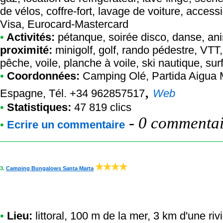
de vélos, coffre-fort, lavage de voiture, acces
Visa, Eurocard-Mastercard
•
Activités:
pétanque, soirée disco, danse, anim
proximité:
minigolf, golf, rando pédestre, VTT,
pêche, voile, planche à voile, ski nautique, su
•
Coordonnées:
Camping Olé
, Partida Aigua 
,
Espagne, Tél. +34 962857517
Web
•
Statistiques:
47 819 clics
-
0 commentair
•
Ecrire un commentaire
3.
Camping Bungalows Santa Marta
•
Lieu:
littoral, 100 m de la mer, 3 km d'une ri