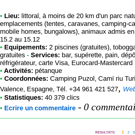
•
Lieu:
littoral, à moins de 20 km d'un parc nat
emplacements (tentes, caravanes, camping-cars
mobile homes, bungalows), animaux admis en l
15.2 au 15.12
•
Equipements:
2 piscines (gratuites), tobog
gratuites
-
Services:
bar, supérette, pain, dépô
réfrigérateur, carte Visa, Eurocard-Mastercard
•
Activités:
pétanque
•
Coordonnées:
Camping Puzol
, Camí riu Tur
,
Valence, Espagne, Tél. +34 961 421 527
We
•
Statistiques:
40 379 clics
-
0 commentair
•
Ecrire un commentaire
1
RESULTATS:
2
3