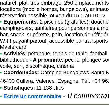
naturel, plat, très ombragé, 250 emplacements
locations (mobile homes, bungalows), animaux
réservation possible, ouvert du 15.1 au 10.12
•
Equipements:
2 piscines (gratuites), douche
camping-cars, sanitaires pour personnes à mobil
bar, snack, supérette, pain, location de réfrigér
WIFI payant partout, accessible par transport
Mastercard
•
Activités:
pétanque, tennis de table, footbal
bibliothèque
-
A proximité:
pêche, plongée so
voile, surf, discothèque, cinéma
•
Coordonnées:
Camping Bungalows Santa M
46400 Cullera, Valence, Espagne, Tél. +34 9
•
Statistiques:
11 138 clics
-
0 commentair
•
Ecrire un commentaire