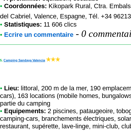
•
Coordonnées:
Kikopark Rural
, Ctra. Embals
del Cabriel, Valence, Espagne, Tél. +34 962
•
Statistiques:
11 606 clics
-
0 commentair
•
Ecrire un commentaire
5.
Camping Sandaya Valencia
•
Lieu:
littoral, 200 m de la mer, 190 emplace
cars), 163 locations (mobile homes, bungalow
partie du camping
•
Equipements:
2 piscines, pataugeoire, tobo
camping-cars, branchements électriques, solar
restaurant, supérette, lave-linge, mini-club, cl