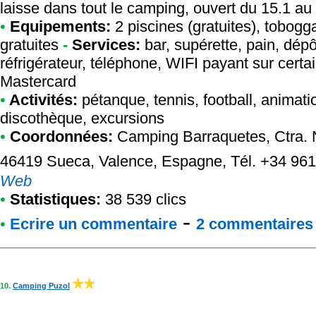
laisse dans tout le camping, ouvert du 15.1 au
•
Equipements:
2 piscines (gratuites), tobog
gratuites
-
Services:
bar, supérette, pain, dépô
réfrigérateur, téléphone, WIFI payant sur certa
Mastercard
•
Activités:
pétanque, tennis, football, animati
discothèque, excursions
•
Coordonnées:
Camping Barraquetes
, Ctra.
46419 Sueca, Valence, Espagne, Tél. +34 961
Web
•
Statistiques:
38 539 clics
-
•
Ecrire un commentaire
2 commentaires à
10.
Camping Puzol