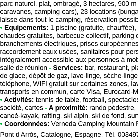
parc naturel, plat, ombragé, 3 hectares, 900 m
caravanes, camping-cars), 23 locations (bung
laisse dans tout le camping, réservation possib
•
Equipements:
1 piscine (gratuite, chauffée
chaudes gratuites, barbecue collectif, parking c
branchements électriques, prises européennes
raccordement eaux usées, sanitaires pour pers
intégralement accessible aux personnes à mobil
salle de réunion
-
Services:
bar, restaurant, pl
de glace, dépôt de gaz, lave-linge, sèche-linge,
téléphone, WIFI gratuit sur certaines zones, la
transports en commun, carte Visa, Eurocard-M
•
Activités:
tennis de table, football, spectacles
société, cartes
-
A proximité:
rando pédestre, 
canoé-kayak, rafting, ski alpin, ski de fond, su
•
Coordonnées:
Verneda Camping Mountain 
Pont d'Arròs, Catalogne, Espagne, Tél. 0034