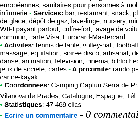
européennes, sanitaires pour personnes à mobil
infirmerie
-
Services:
bar, restaurant, snack, p
de glace, dépôt de gaz, lave-linge, nursery, min
WIFI payant partout, coffre-fort, lavage de voit
commun, carte Visa, Eurocard-Mastercard
•
Activités:
tennis de table, volley-ball, footba
massage, équitation, soirée disco, artisanat, d
danse, animation, télévision, cinéma, bibliothèq
jeux de société, cartes
-
A proximité:
rando pé
canoé-kayak
•
Coordonnées:
Camping Capfun Serra de P
Vilanova de Prades, Catalogne, Espagne, Tél
•
Statistiques:
47 469 clics
-
0 commentair
•
Ecrire un commentaire