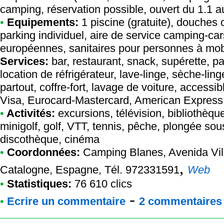
camping, réservation possible, ouvert du 1.1 a
•
Equipements:
1 piscine (gratuite), douches 
parking individuel, aire de service camping-ca
européennes, sanitaires pour personnes à mobili
Services:
bar, restaurant, snack, supérette, p
location de réfrigérateur, lave-linge, sèche-lin
partout, coffre-fort, lavage de voiture, access
Visa, Eurocard-Mastercard, American Express
•
Activités:
excursions, télévision, bibliothèque
minigolf, golf, VTT, tennis, pêche, plongée sous
discothèque, cinéma
•
Coordonnées:
Camping Blanes
, Avenida Vi
,
Catalogne, Espagne, Tél. 972331591
Web
•
Statistiques:
76 610 clics
-
•
Ecrire un commentaire
2 commentaires à