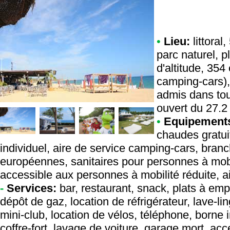
•
Lieu:
littoral
parc naturel, p
d'altitude, 35
camping-cars),
admis dans tou
ouvert du 27.2
•
Equipement
chaudes gratui
individuel, aire de service camping-cars, bran
européennes, sanitaires pour personnes à mobi
accessible aux personnes à mobilité réduite, air
-
Services:
bar, restaurant, snack, plats à emp
dépôt de gaz, location de réfrigérateur, lave-li
mini-club, location de vélos, téléphone, borne in
coffre-fort, lavage de voiture, garage mort, a