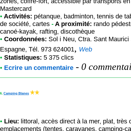
zones, coffre-fort, accessible par transports 
Mastercard
•
Activités:
pétanque, badminton, tennis de table
de société, cartes
-
A proximité:
rando pédestr
canoé-kayak, rafting, discothèque
•
Coordonnées:
Sol i Neu
, Ctra. Sant Maurici
,
Espagne, Tél. 973 624001
Web
•
Statistiques:
5 375 clics
-
0 commentair
•
Ecrire un commentaire
6.
Camping Blanes
•
Lieu:
littoral, accès direct à la mer, plat, tr
emplacements (tentes, caravanes, camping-car