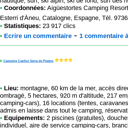
nautique, surf, ski alpin, ski de fond, surf des
•
Coordonnées:
Aigüestortes Camping Resor
Esterri d'Àneu, Catalogne, Espagne, Tél. 973
•
Statistiques:
23 917 clics
-
•
Ecrire un commentaire
1 commentaire à 
8.
Camping Capfun Serra de Prades
•
Lieu:
montagne, 60 km de la mer, accès direct
ombragé, 5 hectares, 920 m d'altitude, 217 e
camping-cars), 16 locations (tentes, caravan
admis en laisse dans tout le camping, réservat
•
Equipements:
2 piscines (gratuites), douch
individuel, aire de service camping-cars, bran