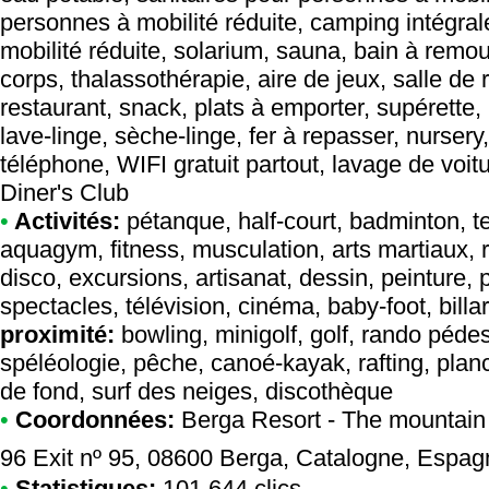
personnes à mobilité réduite, camping intégr
mobilité réduite, solarium, sauna, bain à rem
corps, thalassothérapie, aire de jeux, salle de 
restaurant, snack, plats à emporter, supérette,
lave-linge, sèche-linge, fer à repasser, nursery
téléphone, WIFI gratuit partout, lavage de voit
Diner's Club
•
Activités:
pétanque, half-court, badminton, ten
aquagym, fitness, musculation, arts martiaux, 
disco, excursions, artisanat, dessin, peinture,
spectacles, télévision, cinéma, baby-foot, billa
proximité:
bowling, minigolf, golf, rando pédes
spéléologie, pêche, canoé-kayak, rafting, planch
de fond, surf des neiges, discothèque
•
Coordonnées:
Berga Resort - The mountain
96 Exit nº 95, 08600 Berga, Catalogne, Espa
•
Statistiques:
101 644 clics