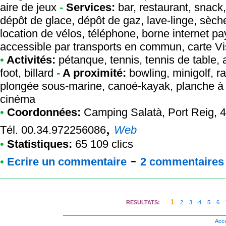
aire de jeux
-
Services:
bar, restaurant, snack,
dépôt de glace, dépôt de gaz, lave-linge, sèche
location de vélos, téléphone, borne internet pay
accessible par transports en commun, carte V
•
Activités:
pétanque, tennis, tennis de table,
foot, billard
-
A proximité:
bowling, minigolf, r
plongée sous-marine, canoé-kayak, planche à vo
cinéma
•
Coordonnées:
Camping Salatà
, Port Reig,
,
Tél. 00.34.972256086
Web
•
Statistiques:
65 109 clics
-
•
Ecrire un commentaire
2 commentaires à
1
RESULTATS:
2
3
4
5
6
Accu