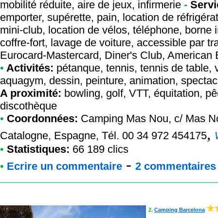
mobilité réduite, aire de jeux, infirmerie
-
Servi
emporter, supérette, pain, location de réfrigérat
mini-club, location de vélos, téléphone, borne i
coffre-fort, lavage de voiture, accessible par 
Eurocard-Mastercard, Diner's Club, American
•
Activités:
pétanque, tennis, tennis de table, vo
aquagym, dessin, peinture, animation, spectacle
A proximité:
bowling, golf, VTT, équitation, pê
discothèque
•
Coordonnées:
Camping Mas Nou
, c/ Mas N
,
Catalogne, Espagne, Tél. 00 34 972 454175
•
Statistiques:
66 189 clics
-
•
Ecrire un commentaire
2 commentaires à
2.
Camping Barcelona