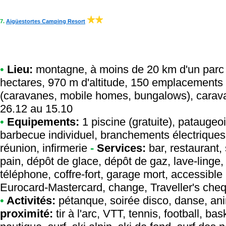
7.
Aigüestortes Camping Resort
•
Lieu:
montagne, à moins de 20 km d'un parc n
hectares, 970 m d'altitude, 150 emplacements 
(caravanes, mobile homes, bungalows), caravan
26.12 au 15.10
•
Equipements:
1 piscine (gratuite), pataugeo
barbecue individuel, branchements électriques, 
réunion, infirmerie
-
Services:
bar, restaurant,
pain, dépôt de glace, dépôt de gaz, lave-linge,
téléphone, coffre-fort, garage mort, accessibl
Eurocard-Mastercard, change, Traveller's che
•
Activités:
pétanque, soirée disco, danse, ani
proximité:
tir à l'arc, VTT, tennis, football, ba