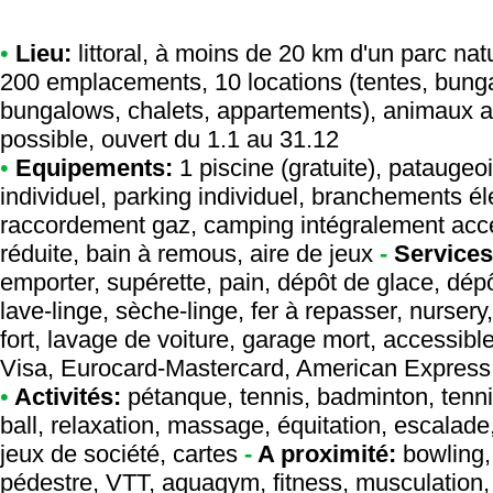
•
Lieu:
littoral, à moins de 20 km d'un parc nat
200 emplacements, 10 locations (tentes, bung
bungalows, chalets, appartements), animaux a
possible, ouvert du 1.1 au 31.12
•
Equipements:
1 piscine (gratuite), pataugeo
individuel, parking individuel, branchements é
raccordement gaz, camping intégralement acce
réduite, bain à remous, aire de jeux
-
Services
emporter, supérette, pain, dépôt de glace, dépô
lave-linge, sèche-linge, fer à repasser, nursery
fort, lavage de voiture, garage mort, accessib
Visa, Eurocard-Mastercard, American Express
•
Activités:
pétanque, tennis, badminton, tennis 
ball, relaxation, massage, équitation, escalade,
jeux de société, cartes
-
A proximité:
bowling, m
pédestre, VTT, aquagym, fitness, musculation,