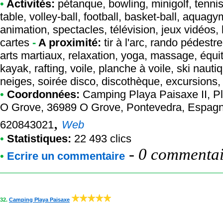
•
Activités:
pétanque, bowling, minigolf, tennis
table, volley-ball, football, basket-ball, aqua
animation, spectacles, télévision, jeux vidéos, b
cartes
-
A proximité:
tir à l'arc, rando pédestr
arts martiaux, relaxation, yoga, massage, équi
kayak, rafting, voile, planche à voile, ski nautiq
neiges, soirée disco, discothèque, excursions,
•
Coordonnées:
Camping Playa Paisaxe II
, P
O Grove, 36989 O Grove, Pontevedra, Espagn
,
620843021
Web
•
Statistiques:
22 493 clics
-
0 commentair
•
Ecrire un commentaire
32.
Camping Playa Paisaxe