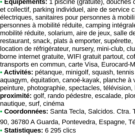
•
Equipements:
1 piscine (gratuite), douches 
et collectif, parking individuel, aire de servi
électriques, sanitaires pour personnes à mobili
personnes à mobilité réduite, camping intégr
mobilité réduite, solarium, aire de jeux, salle d
restaurant, snack, plats à emporter, supérette,
location de réfrigérateur, nursery, mini-club, c
borne internet gratuite, WIFI gratuit partout, co
transports en commun, carte Visa, Eurocard-M
•
Activités:
pétanque, minigolf, squash, tennis d
aquagym, équitation, canoé-kayak, planche à vo
peinture, photographie, spectacles, télévision, 
proximité:
golf, rando pédestre, escalade, plo
nautique, surf, cinéma
•
Coordonnées:
Santa Tecla
, Salcidos. Ctra.
90, 36780 A Guarda, Pontevedra, Espagne, T
•
Statistiques:
6 295 clics