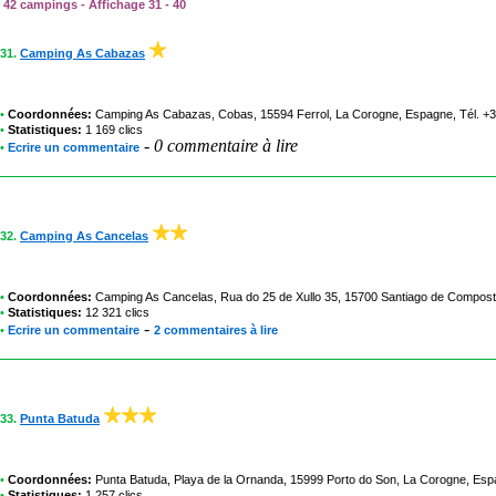
42 campings - Affichage 31 - 40
31.
Camping As Cabazas
•
Coordonnées:
Camping As Cabazas
, Cobas, 15594 Ferrol, La Corogne, Espagne, Tél. 
•
Statistiques:
1 169 clics
-
0 commentaire à lire
•
Ecrire un commentaire
32.
Camping As Cancelas
•
Coordonnées:
Camping As Cancelas
, Rua do 25 de Xullo 35, 15700 Santiago de Compos
•
Statistiques:
12 321 clics
-
•
Ecrire un commentaire
2 commentaires à lire
33.
Punta Batuda
•
Coordonnées:
Punta Batuda
, Playa de la Ornanda, 15999 Porto do Son, La Corogne, Es
•
Statistiques:
1 257 clics