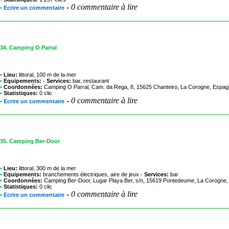
-
0 commentaire à lire
•
Ecrire un commentaire
34.
Camping O Parral
•
Lieu:
littoral, 100 m de la mer
•
Equipements:
-
Services:
bar, restaurant
•
Coordonnées:
Camping O Parral
, Cam. da Rega, 8, 15625 Chanteiro, La Corogne, Espa
•
Statistiques:
0 clic
-
0 commentaire à lire
•
Ecrire un commentaire
35.
Camping Ber-Door
•
Lieu:
littoral, 300 m de la mer
•
Equipements:
branchements électriques, aire de jeux
-
Services:
bar
•
Coordonnées:
Camping Ber-Door
, Lugar Playa Ber, s/n, 15619 Pontedeume, La Corogne
•
Statistiques:
0 clic
-
0 commentaire à lire
•
Ecrire un commentaire