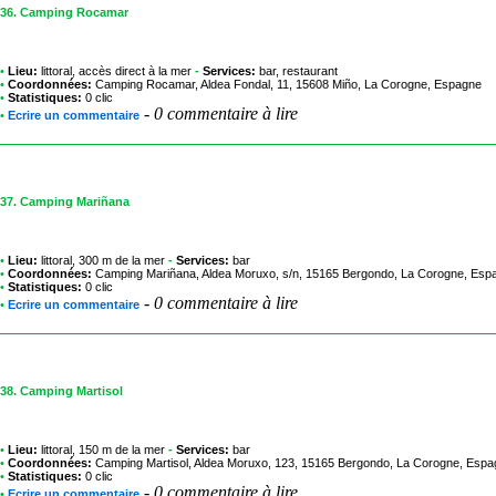
36.
Camping Rocamar
•
Lieu:
littoral, accès direct à la mer
-
Services:
bar, restaurant
•
Coordonnées:
Camping Rocamar
, Aldea Fondal, 11, 15608 Miño, La Corogne, Espagne
•
Statistiques:
0 clic
-
0 commentaire à lire
•
Ecrire un commentaire
37.
Camping Mariñana
•
Lieu:
littoral, 300 m de la mer
-
Services:
bar
•
Coordonnées:
Camping Mariñana
, Aldea Moruxo, s/n, 15165 Bergondo, La Corogne, Esp
•
Statistiques:
0 clic
-
0 commentaire à lire
•
Ecrire un commentaire
38.
Camping Martisol
•
Lieu:
littoral, 150 m de la mer
-
Services:
bar
•
Coordonnées:
Camping Martisol
, Aldea Moruxo, 123, 15165 Bergondo, La Corogne, Esp
•
Statistiques:
0 clic
-
0 commentaire à lire
•
Ecrire un commentaire