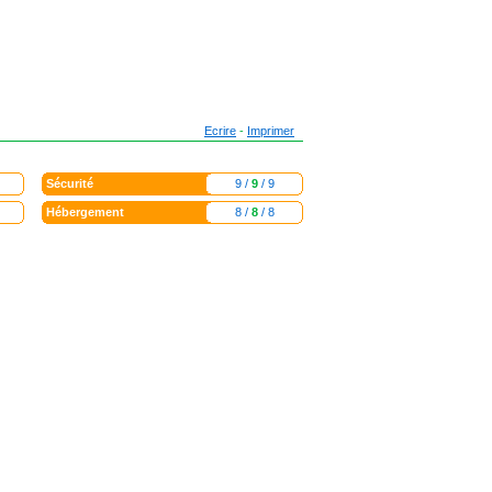
Ecrire
-
Imprimer
Sécurité
9 /
9
/ 9
Hébergement
8 /
8
/ 8