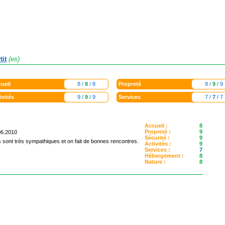
it
(es)
ueil
8 /
8
/ 8
Propreté
9 /
9
/ 9
ivités
9 /
9
/ 9
Services
7 /
7
/ 7
Accueil :
8
Propreté :
9
06.2010
Sécurité :
9
s sont très sympathiques et on fait de bonnes rencontres.
Activités :
9
Services :
7
Hébergement :
8
Nature :
8