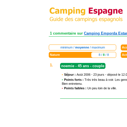
1 commentaire sur
Camping Emporda Estart
minimum /
moyenne
/ maximum
Acc
Nature
8 /
8
/ 8
Act
1.
noemie - 45 ans - couple
•
Séjour :
Aoüt 2006 - 23 jours - déposé le 12.
•
Points forts :
Très très beau à voir. Les gen
Bien entretenu.
•
Points faibles :
Un peu loin de la ville.