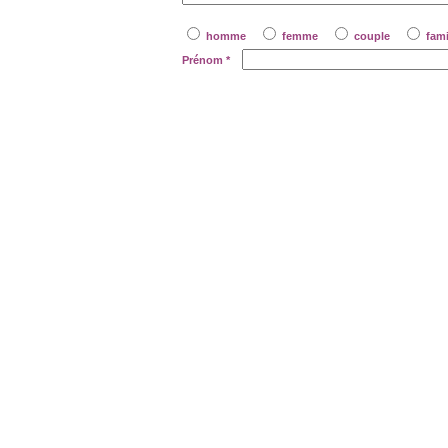
homme
femme
couple
famil
Prénom
*