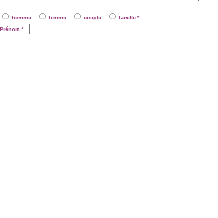
homme
femme
couple
famille *
Prénom
*