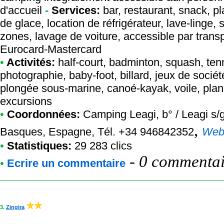
d'accueil
-
Services:
bar, restaurant, snack, pl
de glace, location de réfrigérateur, lave-linge, 
zones, lavage de voiture, accessible par tran
Eurocard-Mastercard
•
Activités:
half-court, badminton, squash, tenni
photographie, baby-foot, billard, jeux de sociét
plongée sous-marine, canoé-kayak, voile, planch
excursions
•
Coordonnées:
Camping Leagi
, b° / Leagi 
,
Basques, Espagne, Tél. +34 946842352
We
•
Statistiques:
29 283 clics
-
0 commentair
•
Ecrire un commentaire
3.
Zingira