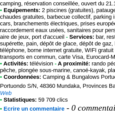
camping, réservation conseillée, ouvert du 21.
•
Equipements:
2 piscines (gratuites), patau
chaudes gratuites, barbecue collectif, parking 
cars, branchements électriques, prises europ
raccordement eaux usées, sanitaires pour pers
aire de jeux, port d'accueil
-
Services:
bar, res
supérette, pain, dépôt de glace, dépôt de gaz, 
téléphone, borne internet gratuite, WIFI gratuit 
transports en commun, carte Visa, Eurocard-M
•
Activités:
télévision
-
A proximité:
rando péd
pêche, plongée sous-marine, canoé-kayak, plan
•
Coordonnées:
Camping & Bungalows Portu
Portuondo S/N, 48360 Mundaka, Provinces B
Web
•
Statistiques:
59 709 clics
-
0 commentair
•
Ecrire un commentaire