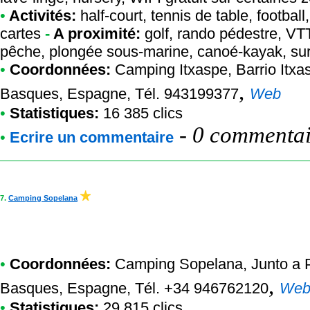
•
Activités:
half-court, tennis de table, football
cartes
-
A proximité:
golf, rando pédestre, VTT
pêche, plongée sous-marine, canoé-kayak, sur
•
Coordonnées:
Camping Itxaspe
, Barrio Itx
,
Basques, Espagne, Tél. 943199377
Web
•
Statistiques:
16 385 clics
-
0 commentair
•
Ecrire un commentaire
7.
Camping Sopelana
•
Coordonnées:
Camping Sopelana
, Junto a
,
Basques, Espagne, Tél. +34 946762120
We
•
Statistiques:
29 815 clics