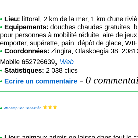
•
Lieu:
littoral, 2 km de la mer, 1 km d'une riviè
•
Equipements:
douches chaudes gratuites, br
pour personnes à mobilité réduite, aire de jeux
emporter, supérette, pain, dépôt de glace, WIFI
•
Coordonnées:
Zingira
, Olaskoegia 38, 2081
,
Mobile 652726639
Web
•
Statistiques:
2 038 clics
-
0 commentair
•
Ecrire un commentaire
4.
Wecamp San Sebastián
•
Lieu:
animaux admis en laisse dans tout le ca