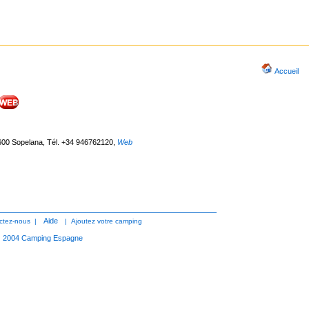
Accueil
8600 Sopelana, Tél. +34 946762120
,
Web
Aide
ctez-nous
|
|
Ajoutez votre camping
2004
Camping Espagne