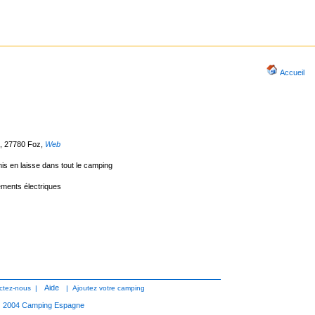
Accueil
K, 27780 Foz
,
Web
mis en laisse dans tout le camping
ments électriques
Aide
ctez-nous
|
|
Ajoutez votre camping
2004
Camping Espagne