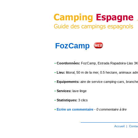
FozCamp
•
Coordonnées:
FozCamp
, Estrada Rapadoira-Llas 3
•
Lieu:
littoral, 50 m de la mer, 0.5 hectare, animaux ad
•
Equipements:
aire de service camping-cars, branche
•
Services:
lave-linge
•
Statistiques:
3 clics
•
Ecrire un commentaire
-
0 commentaire à lire
Accueil
|
Conta